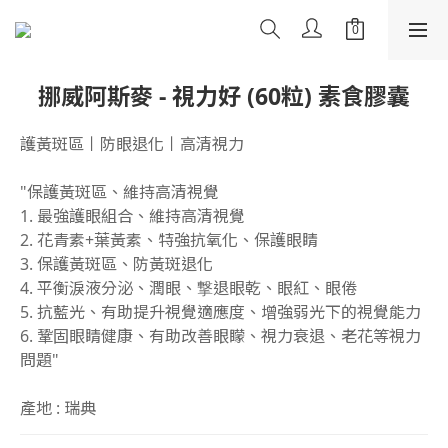
挪威阿斯麥 - 視力好 (60粒) 素食膠囊
護黃斑區丨防眼退化丨高清視力
"保護黃斑區、維持高清視覺
1. 最強護眼組合、維持高清視覺
2. 花青素+葉黃素、特強抗氧化、保護眼睛
3. 保護黃斑區、防黃斑退化
4. 平衡淚液分泌、潤眼、撃退眼乾、眼紅、眼倦
5. 抗藍光、有助提升視覺適應度、增強弱光下的視覺能力
6. 鞏固眼睛健康、有助改善眼矇、視力衰退、老花等視力
問題"
產地 : 瑞典