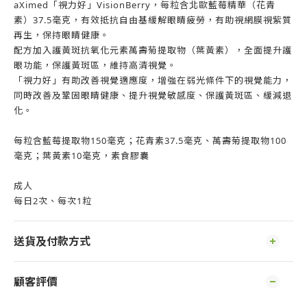
aXimed「視力好」VisionBerry，每粒含北歐藍莓精華（花青
素）37.5毫克，有效抵抗自由基緩解眼睛疲勞，有助視網膜視紫質
再生，保持眼睛健康。
配方加入護黃斑抗氧化元素萬壽菊提取物（葉黃素），全面提升護
眼功能，保護黃斑區，維持高清視覺。
「視力好」有助改善視覺適應度，增強在弱光條件下的視覺能力，
同時改善及鞏固眼睛健康、提升視覺敏感度、保護黃斑區、緩減退
化。
每粒含藍莓提取物150毫克；花青素37.5毫克、萬壽菊提取物100
毫克；葉黃素10毫克，素食膠囊
成人
每日2次、每次1粒
送貨及付款方式
顧客評價