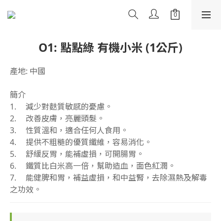
O1: 點點綠 有機小米 (1公斤)
產地: 中國
簡介
1.	減少對麩質敏感的憂慮。
2.	改善皮膚，亮麗頭髮。
3.	性質溫和，適合任何人食用。
4.	提供不粗糙的優質纖維，容易消化。
5.	舒緩反胃，能補虛損，可開腸胃。
6.	鐵質比白米高一倍，幫助造血，面色紅潤。
7.	能健脾和胃，補益虛損，和中益腎，去除濕熱及解毒
之功效。