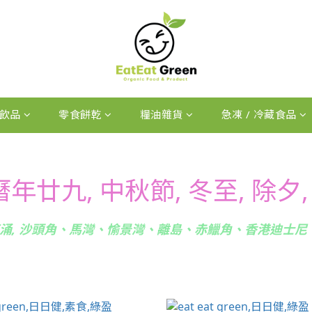
飲品
零食餅乾
糧油雜貨
急凍 / 冷藏食品
曆年廿九
, 中秋節, 冬至, 除
 東涌, 沙頭角、馬灣、愉景灣、離島、赤鱲角、香港迪士尼