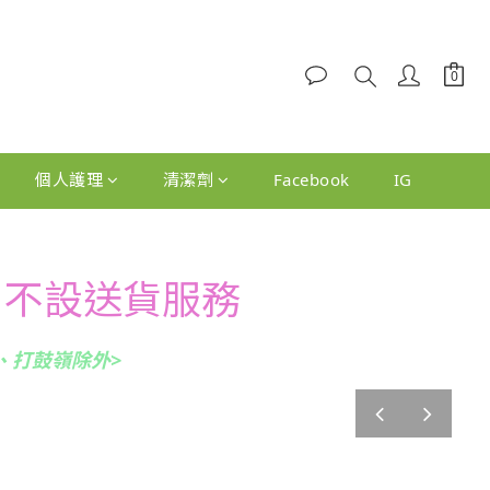
個人護理
清潔劑
Facebook
IG
夕, 不設送貨服務
、打鼓嶺除外>
prev
next