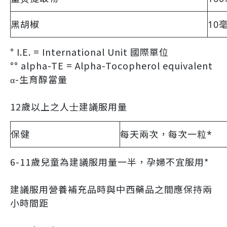
黑胡椒
10
° I.E. = International Unit 國際單位
°° alpha-TE = Alpha-Tocopherol equivalent
α-生育醇當量
12歲以上之⼈⼠建議服⽤量
保健
每天兩次，每次⼀粒*
6-11歲兒童為建議服⽤量⼀半，孕婦不宜服⽤*
建議服⽤營養補充品時與中西藥品之間應保持兩
⼩時間距