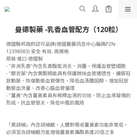
曼德製藥 -乳香血管配方（120粒）
德國聯邦政府認可品牌(德國醫藥訊息中心編碼PZN-
12398083) 安全·有效. 高規格 
原裝·進口·德國製
- "非洲乳香"內含乳香酸能消炎、消腫、保護血管壁細胞
- "銀杏葉"內含黄酮類能具有保護微絲血管通透性、擴張冠
狀動脈、恢復動脈血管彈性、降低血清膽固醇、增加冠狀
動脈血流量、改善心腦血管循環
- "薑黃"內含薑黃素具有稀釋血液的功效，防止血液凝塊的
形成，抗血管發炎，降低中風的風險
「黑胡椒」內含胡椒鹼，人體對吸收薑黃素功能非常低，
必須混合胡椒鹼方能增強薑黃素攝取高達20倍之多