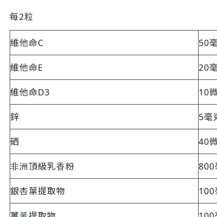
每2粒
維他命C
50
維他命E
20毫
維他命D3
10微
鋅
5毫
硒
40
⾮洲頂級乳⾹粉
80
銀杏葉提取物
10
薑⿈提取物
10