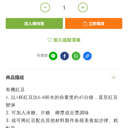
加入購物車
立即購買
加入追蹤清單
分享到
商品描述
有機紅豆
1.
以
1
杯紅豆比
6-8
杯水的份量煲約
45
分鐘，直至紅豆
變淋
2.
可加入冰糖、片糖、椰漿或豆漿調味
3.
或可將紅豆配合其他材料製作各樣美食如沙律、糕